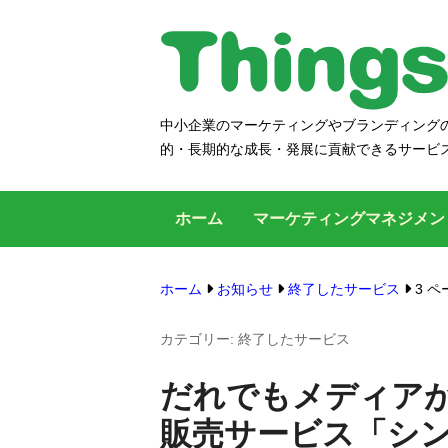
コ
ン
テ
ン
中小企業のマーケティングやブランディングの
シングス
ツ
的・長期的な成長・発展に貢献できるサービ
へ
ス
ホーム
マーケティングマネジメ
キ
ッ
プ
ホーム
お知らせ
終了したサービス
3 ペ
す
カテゴリー:
終了したサービス
る
だれでもメディアがつ
販売サービス「シン