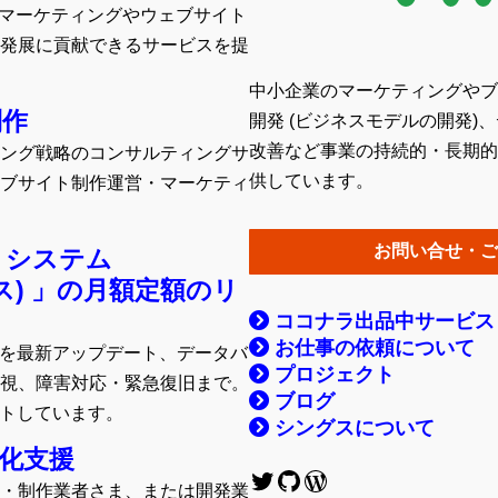
ルマーケティングやウェブサイト
発展に貢献できるサービスを提
中小企業のマーケティングやブ
制作
開発 (ビジネスモデルの開発
改善など事業の持続的・長期的
ング戦略のコンサルティングサ
供しています。
ブサイト制作運営・マーケティ
お問い合せ・ご
トシステム
レス) 」の月額定額のリ
ココナラ出品中サービス
お仕事の依頼について
インを最新アップデート、データバ
プロジェクト
視、障害対応・緊急復旧まで。
ブログ
ポートしています。
シングスについて
化支援
Twitter
GitHub
WordPress
・制作業者さま、または開発業