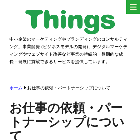
コ
ン
テ
ン
中小企業のマーケティングやブランディングのコンサルティ
シングス
ツ
ング。事業開発 (ビジネスモデルの開発)、デジタルマーケテ
へ
ィングやウェブサイト改善など事業の持続的・長期的な成
ス
長・発展に貢献できるサービスを提供しています。
キ
ッ
ホーム
お仕事の依頼・パートナーシップについて
プ
す
お仕事の依頼・パー
る
トナーシップについ
て