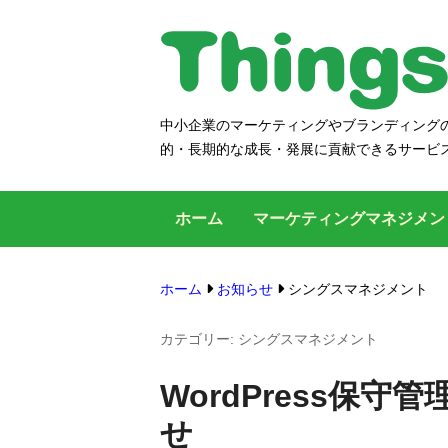
コ
ン
テ
ン
中小企業のマーケティングやブランディングの
シングス
ツ
的・長期的な成長・発展に貢献できるサービ
へ
ス
ホーム
マーケティングマネジメ
キ
ッ
プ
ホーム
お知らせ
シングスマネジメント
す
カテゴリー:
シングスマネジメント
る
WordPress保
せ