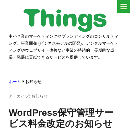
コ
ン
テ
ン
中小企業のマーケティングやブランディングのコンサルティ
シングス
ツ
ング。事業開発 (ビジネスモデルの開発)、デジタルマーケテ
へ
ィングやウェブサイト改善など事業の持続的・長期的な成
ス
長・発展に貢献できるサービスを提供しています。
キ
ッ
ホーム
お知らせ
プ
す
アーカイブ:
お知らせ
る
WordPress保守管理サー
ビス料金改定のお知らせ