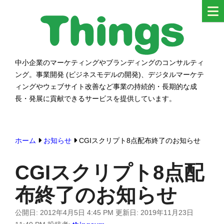
コ
ン
テ
ン
中小企業のマーケティングやブランディングのコンサルティ
シングス
ツ
ング。事業開発 (ビジネスモデルの開発)、デジタルマーケテ
へ
ィングやウェブサイト改善など事業の持続的・長期的な成
ス
長・発展に貢献できるサービスを提供しています。
キ
ッ
ホーム
お知らせ
CGIスクリプト8点配布終了のお知らせ
プ
す
CGIスクリプト8点配
る
布終了のお知らせ
公開日:
2012年4月5日 4:45 PM
更新日:
2019年11月23日