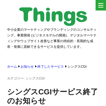
コ
ン
テ
ン
中小企業のマーケティングやブランディングのコンサルティ
シングス
ツ
ング。事業開発 (ビジネスモデルの開発)、デジタルマーケテ
へ
ィングやウェブサイト改善など事業の持続的・長期的な成
ス
長・発展に貢献できるサービスを提供しています。
キ
ッ
ホーム
お知らせ
終了したサービス
シングスCGI
プ
す
カテゴリー:
シングスCGI
る
シングスCGIサービス終了
のお知らせ