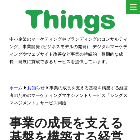
コ
ン
テ
ン
中小企業のマーケティングやブランディングのコンサルティ
シングス
ツ
ング。事業開発 (ビジネスモデルの開発)、デジタルマーケテ
へ
ィングやウェブサイト改善など事業の持続的・長期的な成
ス
長・発展に貢献できるサービスを提供しています。
キ
ッ
ホーム
お知らせ
事業の成長を支える基盤を構築する経営
プ
者のためのマーケティングマネジメントサービス「シングス
す
マネジメント」サービス開始
る
事業の成長を支える
基盤を構築する経営