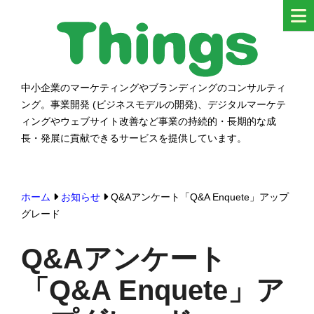
コ
ン
テ
ン
中小企業のマーケティングやブランディングのコンサルティ
シングス
ツ
ング。事業開発 (ビジネスモデルの開発)、デジタルマーケテ
へ
ィングやウェブサイト改善など事業の持続的・長期的な成
ス
長・発展に貢献できるサービスを提供しています。
キ
ッ
ホーム
お知らせ
Q&Aアンケート「Q&A Enquete」アップ
プ
グレード
す
る
Q&Aアンケート
「Q&A Enquete」ア