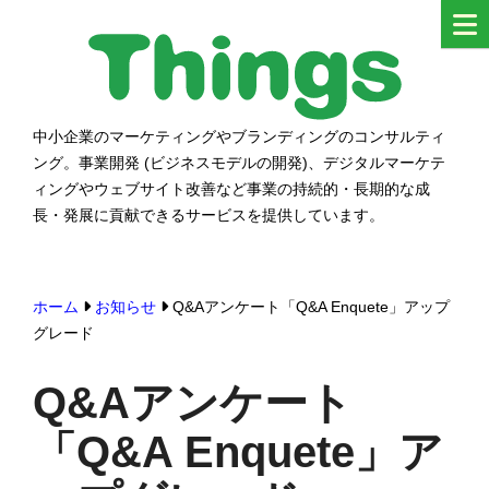
コ
ン
テ
ン
中小企業のマーケティングやブランディングのコンサルティ
シングス
ツ
ング。事業開発 (ビジネスモデルの開発)、デジタルマーケテ
へ
ィングやウェブサイト改善など事業の持続的・長期的な成
ス
長・発展に貢献できるサービスを提供しています。
キ
ッ
ホーム
お知らせ
Q&Aアンケート「Q&A Enquete」アップ
プ
グレード
す
る
Q&Aアンケート
「Q&A Enquete」ア